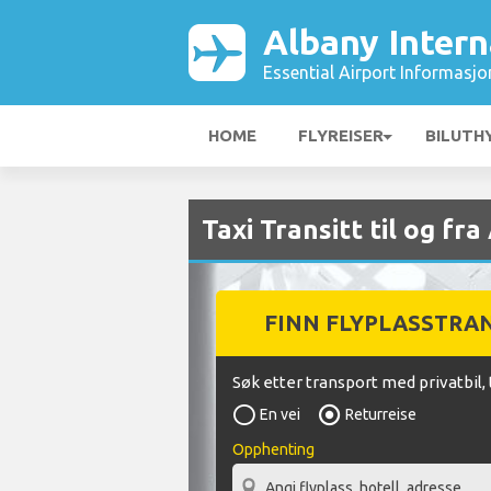
Albany Intern
Essential Airport Informasjo
HOME
FLYREISER
BILUTH
Taxi Transitt til og fr
FINN FLYPLASSTRA
Søk etter transport med privatbil, 
En vei
Returreise
Opphenting