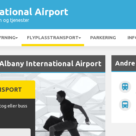
ational Airport
n og tjenester
YRNING
FLYPLASSTRANSPORT
PARKERING
INF
Andre 
a Albany International Airport
train
NSPORT
directions_bus
tog eller buss