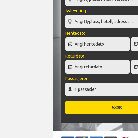
Avlevering
Hentedato
Returdato
Passasjerer
SØK