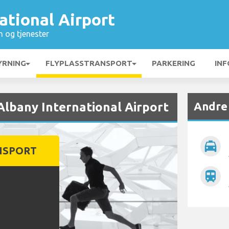
ational Airport
n og tjenester
YRNING
FLYPLASSTRANSPORT
PARKERING
INF
Andre 
 Albany International Airport
local_taxi
NSPORT
train