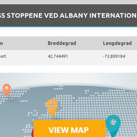
SS STOPPENE VED ALBANY INTERNATION
vn
Breddegrad
Lengdegrad
port
42,744491
-73,809184