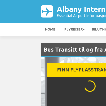
Albany Intern
Essential Airport Informasjo
HOME
FLYREISER
BILUTH
Bus Transitt til og fra
FINN FLYPLASSTRA
...