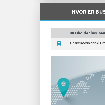
HVOR ER BU
Bussholdeplass na
directions_bus
Albany International Air