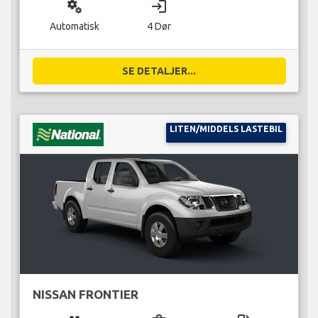
miscellaneous_services
login
Automatisk
4 Dør
SE DETALJER...
LITEN/MIDDELS LASTEBIL
NISSAN FRONTIER