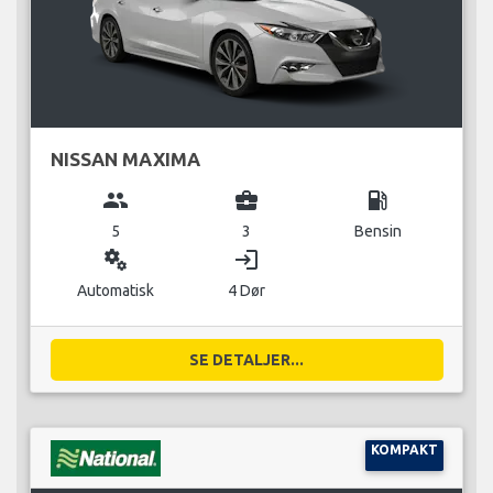
NISSAN MAXIMA
group
business_center
local_gas_station
5
3
Bensin
miscellaneous_services
login
Automatisk
4 Dør
SE DETALJER...
KOMPAKT