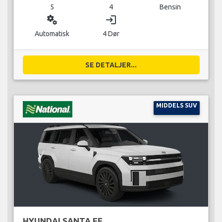
5
4
Bensin
miscellaneous_services
login
Automatisk
4 Dør
SE DETALJER...
MIDDELS SUV
HYUNDAI SANTA FE