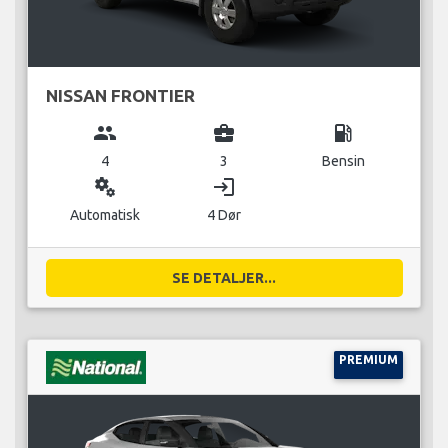
NISSAN FRONTIER
group
business_center
local_gas_station
4
3
Bensin
miscellaneous_services
login
Automatisk
4 Dør
SE DETALJER...
PREMIUM