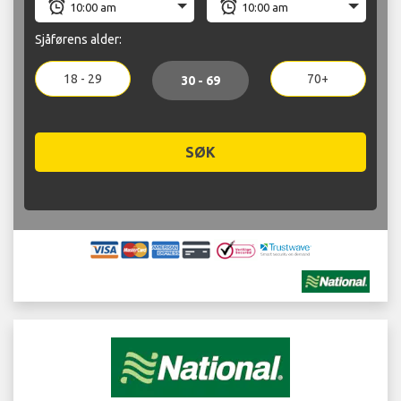
Sjåførens alder:
18 - 29
70+
30 - 69
SØK