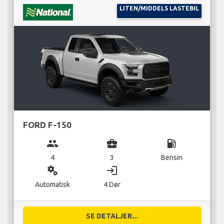
LITEN/MIDDELS LASTEBIL
FORD F-150
group
business_center
local_gas_station
4
3
Bensin
miscellaneous_services
login
Automatisk
4 Dør
SE DETALJER...