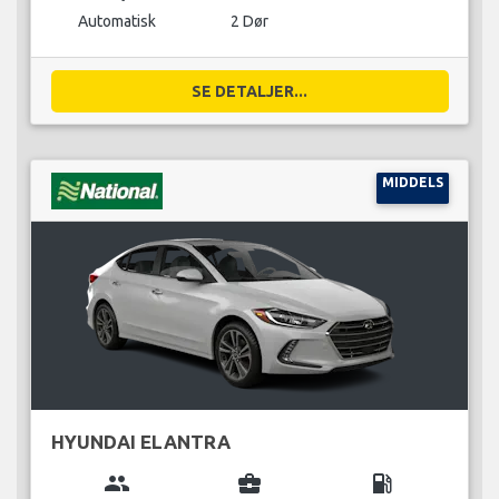
Automatisk
2 Dør
SE DETALJER...
MIDDELS
HYUNDAI ELANTRA
group
business_center
local_gas_station