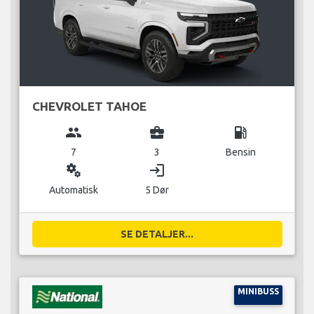
CHEVROLET TAHOE
group
business_center
local_gas_station
7
3
Bensin
miscellaneous_services
login
Automatisk
5 Dør
SE DETALJER...
MINIBUSS