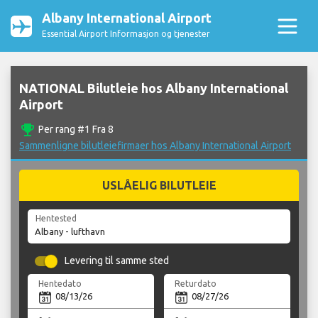
Albany International Airport
Essential Airport Informasjon og tjenester
NATIONAL Bilutleie hos Albany International
Airport
emoji_events
Per rang #1 Fra 8
Sammenligne bilutleiefirmaer hos Albany International Airport
USLÅELIG BILUTLEIE
Hentested
Levering til samme sted
Hentedato
Returdato