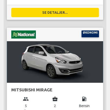
SE DETALJER...
ØKONOMI
MITSUBISHI MIRAGE
group
business_center
local_gas_station
5
2
Bensin