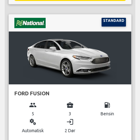
STANDARD
FORD FUSION
group
business_center
local_gas_station
5
3
Bensin
miscellaneous_services
login
Automatisk
2 Dør