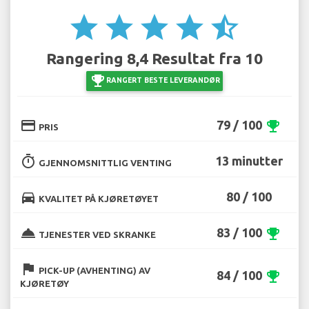
star
star
star
star
star_half
Rangering 8,4 Resultat fra 10
emoji_events
RANGERT BESTE LEVERANDØR
credit_card
79 / 100
emoji_events
PRIS
timer
13 minutter
GJENNOMSNITTLIG VENTING
directions_car
80 / 100
KVALITET PÅ KJØRETØYET
room_service
83 / 100
emoji_events
TJENESTER VED SKRANKE
flag
PICK-UP (AVHENTING) AV
84 / 100
emoji_events
KJØRETØY