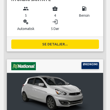
group
business_center
local_gas_station
5
4
Bensin
miscellaneous_services
login
Automatisk
5 Dør
SE DETALJER...
ØKONOMI