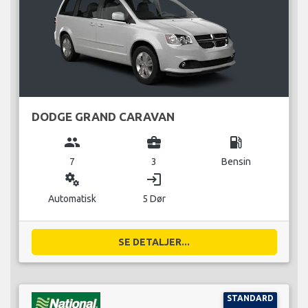
DODGE GRAND CARAVAN
group
business_center
local_gas_station
7
3
Bensin
miscellaneous_services
login
Automatisk
5 Dør
SE DETALJER...
STANDARD