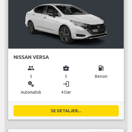
NISSAN VERSA
group
business_center
local_gas_station
5
3
Bensin
miscellaneous_services
login
Automatisk
4 Dør
SE DETALJER...