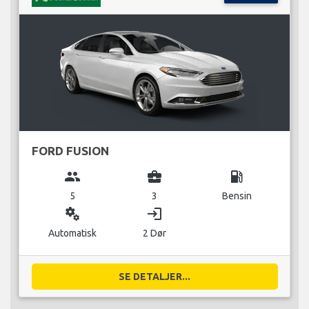
FORD FUSION
group
business_center
local_gas_station
5
3
Bensin
miscellaneous_services
login
Automatisk
2 Dør
SE DETALJER...