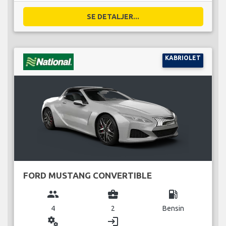
SE DETALJER...
KABRIOLET
FORD MUSTANG CONVERTIBLE
group
business_center
local_gas_station
4
2
Bensin
miscellaneous_services
login