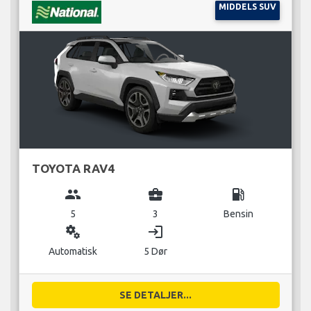
MIDDELS SUV
TOYOTA RAV4
group
business_center
local_gas_station
5
3
Bensin
miscellaneous_services
login
Automatisk
5 Dør
SE DETALJER...