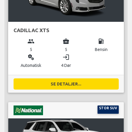
CADILLAC XTS
group
business_center
local_gas_station
5
5
Bensin
miscellaneous_services
login
Automatisk
4 Dør
SE DETALJER...
STOR SUV