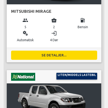
MITSUBISHI MIRAGE
group
business_center
local_gas_station
5
2
Bensin
miscellaneous_services
login
Automatisk
4 Dør
SE DETALJER...
LITEN/MIDDELS LASTEBIL