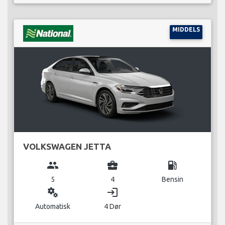
MIDDELS
VOLKSWAGEN JETTA
group
business_center
local_gas_station
5
4
Bensin
miscellaneous_services
login
Automatisk
4 Dør