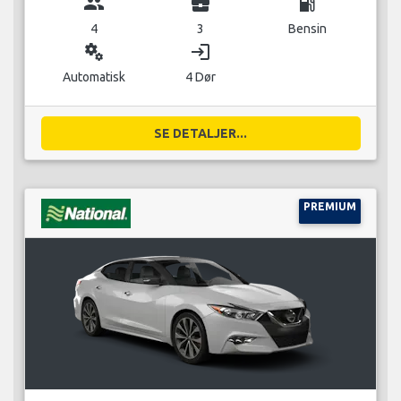
group
business_center
local_gas_station
4
3
Bensin
miscellaneous_services
login
Automatisk
4 Dør
SE DETALJER...
PREMIUM