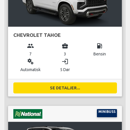
CHEVROLET TAHOE
group
business_center
local_gas_station
7
3
Bensin
miscellaneous_services
login
Automatisk
5 Dør
SE DETALJER...
MINIBUSS