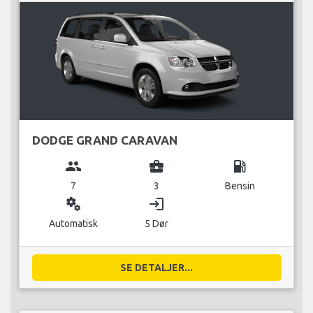
DODGE GRAND CARAVAN
group
business_center
local_gas_station
7
3
Bensin
miscellaneous_services
login
Automatisk
5 Dør
SE DETALJER...