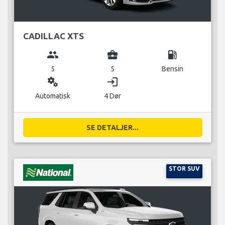
CADILLAC XTS
group
business_center
local_gas_station
5
5
Bensin
miscellaneous_services
login
Automatisk
4 Dør
SE DETALJER...
STOR SUV