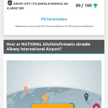
beenhere
DROP-OFF (TILBAKELEVERING) AV
89 / 100
emoji_events
KJØRETØY
På terminalen
*Kalkulasjon basert på 58 siste anmeldelser fra 2022 alle anmeldelser.
Hvor er NATIONAL bilutleiefirmaets skranke
Albany International Airport?