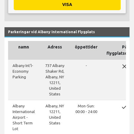
VISA
Parkeringar vid Albany International Flygplats
namn
Adress
öppettider
På
flygplatsomr
close
Albany Int'l-
737 Albany
-
Economy
Shaker Rd,
Parking
Albany, NY
12211,
United
States
done
Albany
Albany, NY
Mon-Sun:
International
12211,
00:00 - 24:00
Airport -
United
Short Term
States
Lot