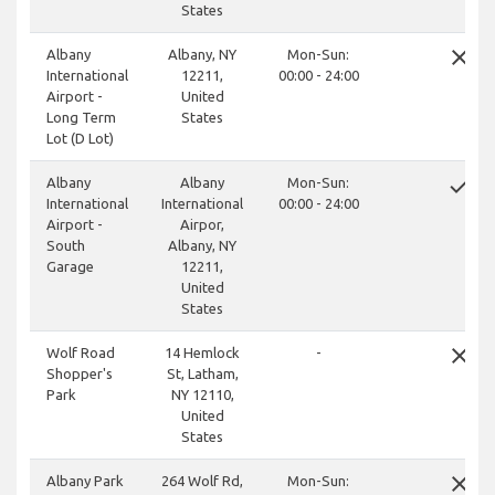
States
close
Albany
Albany, NY
Mon-Sun:
International
12211,
00:00 - 24:00
Airport -
United
Long Term
States
Lot (D Lot)
done
Albany
Albany
Mon-Sun:
International
International
00:00 - 24:00
Airport -
Airpor,
South
Albany, NY
Garage
12211,
United
States
close
Wolf Road
14 Hemlock
-
Shopper's
St, Latham,
Park
NY 12110,
United
States
close
Albany Park
264 Wolf Rd,
Mon-Sun: