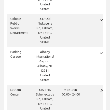
United
States
done
Colonie
347 Old
-
Public
Niskayuna
Works
Rd, Latham,
Department
NY 12110,
United
States
done
Parking
Albany
-
Garage
International
Airport,
Albany, NY
12211,
United
States
close
Latham
675 Troy
Mon-Sun:
Center
Schenectady
00:00 - 24:00
Rd, Latham,
NY 12110,
United