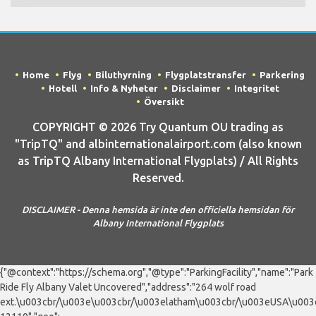
Home
Flyg
Biluthyrning
Flygplatstransfer
Parkering
Hotell
Info & Nyheter
Disclaimer
Integritet
Översikt
COPYRIGHT © 2026 Try Quantum OU trading as
"TripTQ" and albinternationalairport.com (also known
as TripTQ Albany International Flygplats) / All Rights
Reserved.
DISCLAIMER - Denna hemsida är inte den officiella hemsidan för
Albany International Flygplats
{"@context":"https://schema.org","@type":"ParkingFacility","name":"Park
Ride Fly Albany Valet Uncovered","address":"264 wolf road
ext.\u003cbr/\u003e\u003cbr/\u003elatham\u003cbr/\u003eUSA\u003