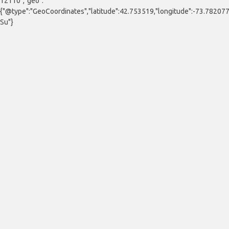
12110","geo":
{"@type":"GeoCoordinates","latitude":42.753519,"longitude":-73.78207
Su"}