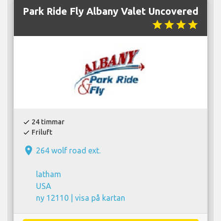
Park Ride Fly Albany Valet Uncovered
star
star
star
star
24 timmar
check
Friluft
check
place
264 wolf road ext.
latham
USA
ny 12110 |
visa på kartan