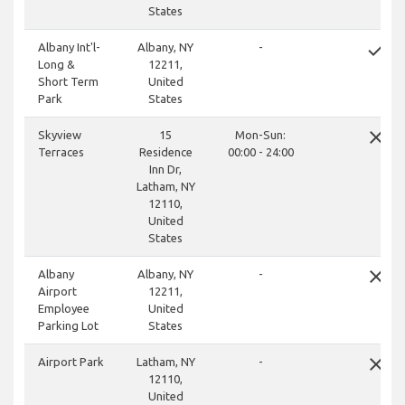
States
done
Albany Int'l-
Albany, NY
-
Long &
12211,
Short Term
United
Park
States
close
Skyview
15
Mon-Sun:
Terraces
Residence
00:00 - 24:00
Inn Dr,
Latham, NY
12110,
United
States
close
Albany
Albany, NY
-
Airport
12211,
Employee
United
Parking Lot
States
close
Airport Park
Latham, NY
-
12110,
United