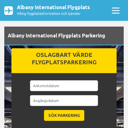
Albany International Flygplats
Viktig flygplatsinformation och tjänster
Albany International Flygplats Parkering
OSLAGBART VÄRDE
FLYGPLATSPARKERING