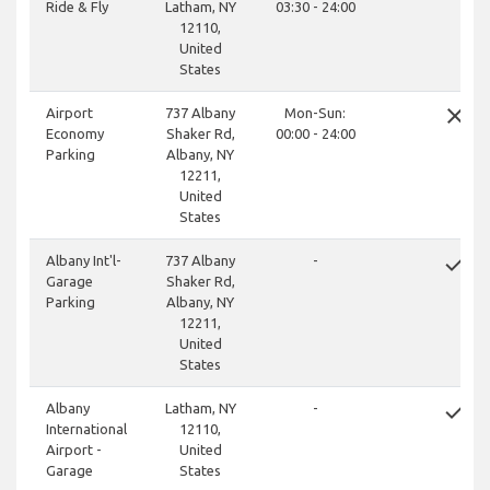
Ride & Fly
Latham, NY
03:30 - 24:00
12110,
United
States
close
Airport
737 Albany
Mon-Sun:
Economy
Shaker Rd,
00:00 - 24:00
Parking
Albany, NY
12211,
United
States
done
Albany Int'l-
737 Albany
-
Garage
Shaker Rd,
Parking
Albany, NY
12211,
United
States
done
Albany
Latham, NY
-
International
12110,
Airport -
United
Garage
States