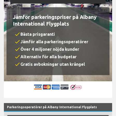
Jämför parkeringspriser på Albany
International Flygplats
check
Bästa prisgaranti
check
Jämför alla parkeringsoperatörer
check
Över 4 miljoner nöjda kunder
check
Alternativ för alla budgetar
check
Gratis avbokningar utan krångel
Parkeringsoperatörer på Albany International Flygplats