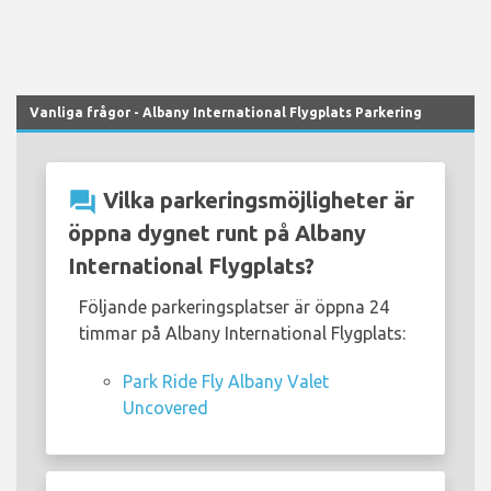
Vanliga frågor - Albany International Flygplats Parkering
question_answer
Vilka parkeringsmöjligheter är
öppna dygnet runt på Albany
International Flygplats?
Följande parkeringsplatser är öppna 24
timmar på Albany International Flygplats:
Park Ride Fly Albany Valet
Uncovered