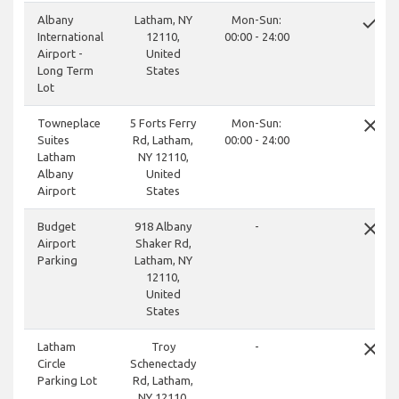
done
Albany
Latham, NY
Mon-Sun:
International
12110,
00:00 - 24:00
Airport -
United
Long Term
States
Lot
close
Towneplace
5 Forts Ferry
Mon-Sun:
Suites
Rd, Latham,
00:00 - 24:00
Latham
NY 12110,
Albany
United
Airport
States
close
Budget
918 Albany
-
Airport
Shaker Rd,
Parking
Latham, NY
12110,
United
States
close
Latham
Troy
-
Circle
Schenectady
Parking Lot
Rd, Latham,
NY 12110,