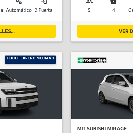
miscellaneous_services
login
group
business_center
na
Automático
2 Puerta
5
4
Ga
LES...
VER D
TODOTERRENO MEDIANO
MITSUBISHI MIRAGE