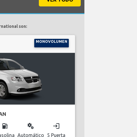
national son:
MONOVOLUMEN
AN
local_gas_station
miscellaneous_services
login
solina
Automático
5 Puerta