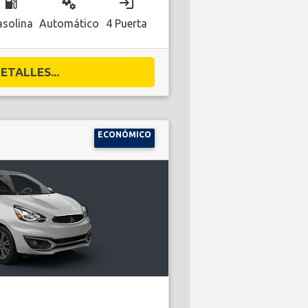
local_gas_station
miscellaneous_services
login
solina
Automático
4 Puerta
ETALLES...
ECONÓMICO