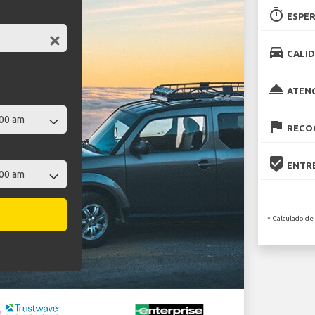
timer
ESPER
directions_car
CALID
room_service
ATEN
flag
RECOG
beenhere
ENTRE
* Calculado de