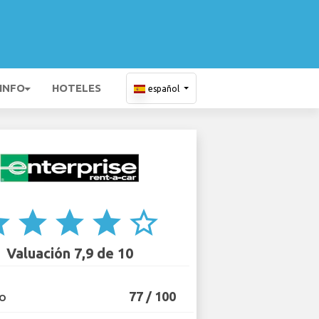
 INFO
HOTELES
español
ar
star
star
star
star_border
Valuación 7,9 de 10
77 / 100
IO