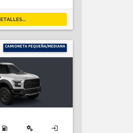
ETALLES...
CAMIONETA PEQUEÑA/MEDIANA
local_gas_station
miscellaneous_services
login