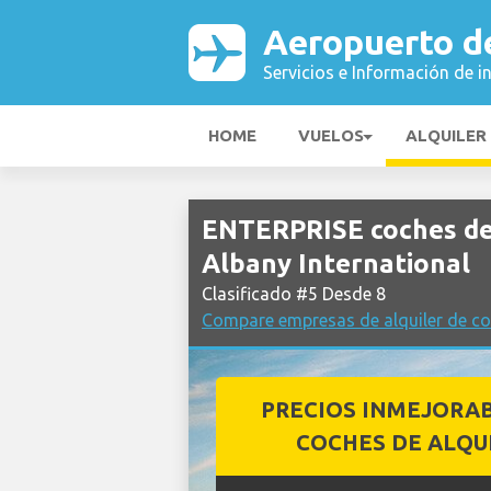
Aeropuerto de
Servicios e Información de i
HOME
VUELOS
ALQUILER
ENTERPRISE coches de 
Albany International
Clasificado #5 Desde 8
Compare empresas de alquiler de co
PRECIOS INMEJORA
COCHES DE ALQU