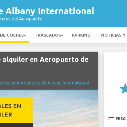
 Albany International
nterés del Aeropuerto
 DE COCHES
TRASLADOS
PARKING
NOTICIAS Y
alquiler en Aeropuerto de
ches en Aeropuerto de Albany International
st
BLES EN
ILER
credit_card
PREC