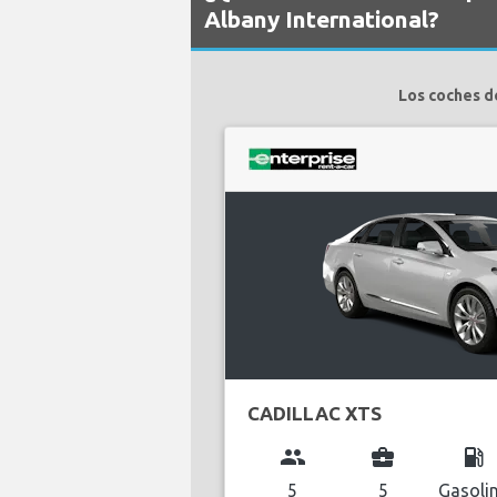
Albany International?
Los coches d
CADILLAC XTS
group
business_center
local_gas_station
5
5
Gasoli