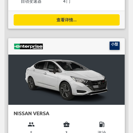
自动变速器
4 门
查看详情...
小型
NISSAN VERSA
group
business_center
local_gas_station
5
3
汽油