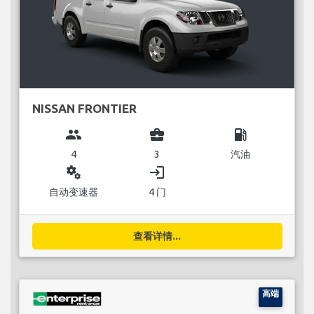
NISSAN FRONTIER
group
business_center
local_gas_station
4
3
汽油
miscellaneous_services
login
自动变速器
4 门
查看详情...
高端