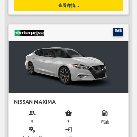
查看详情...
高端
NISSAN MAXIMA
group
business_center
local_gas_station
5
3
汽油
miscellaneous_services
login