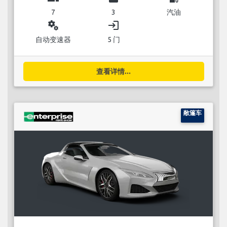
7
3
汽油
miscellaneous_services
login
自动变速器
5 门
查看详情...
敞篷车