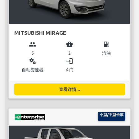
MITSUBISHI MIRAGE
group
business_center
local_gas_station
5
2
汽油
miscellaneous_services
login
自动变速器
4 门
查看详情...
小型/中型卡车