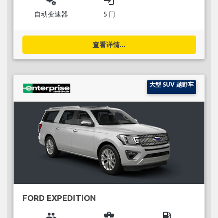
miscellaneous_services
login
自动变速器
5 门
查看详情...
大型 SUV 越野车
FORD EXPEDITION
group
business_center
local_gas_station