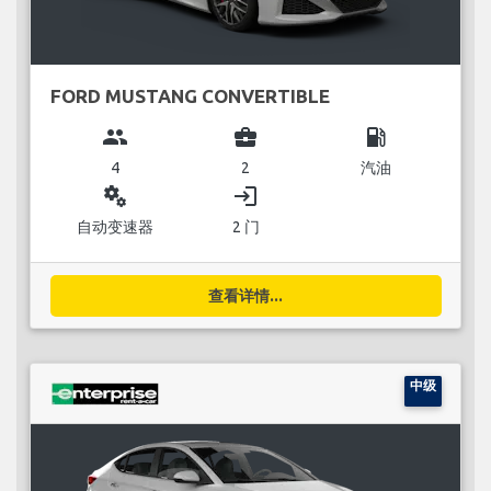
FORD MUSTANG CONVERTIBLE
group
business_center
local_gas_station
4
2
汽油
miscellaneous_services
login
自动变速器
2 门
查看详情...
中级