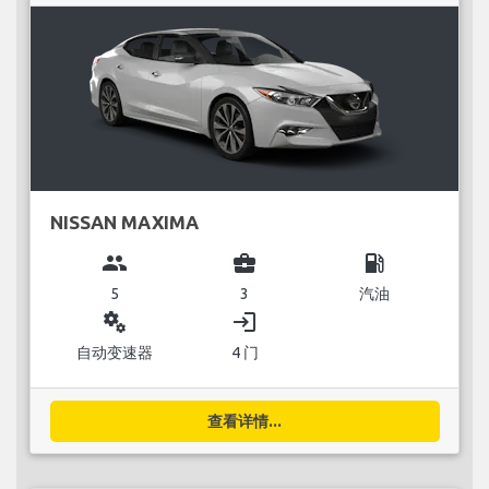
NISSAN MAXIMA
group
business_center
local_gas_station
5
3
汽油
miscellaneous_services
login
自动变速器
4 门
查看详情...