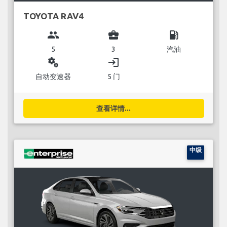
TOYOTA RAV4
group
business_center
local_gas_station
5
3
汽油
miscellaneous_services
login
自动变速器
5 门
查看详情...
中级