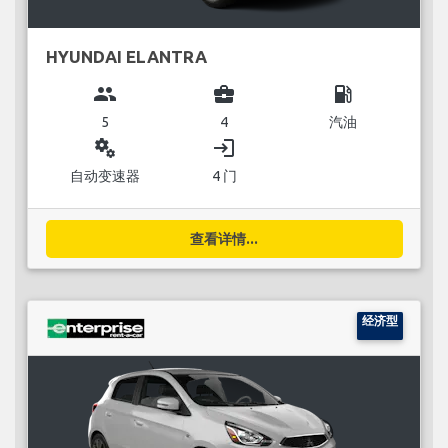
HYUNDAI ELANTRA
group
business_center
local_gas_station
5
4
汽油
miscellaneous_services
login
自动变速器
4 门
查看详情...
经济型