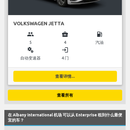
VOLKSWAGEN JETTA
group
business_center
local_gas_station
5
4
汽油
miscellaneous_services
login
自动变速器
4 门
查看详情...
查看所有
在 Albany International 机场 可以从 Enterprise 租到什么最便
宜的车？