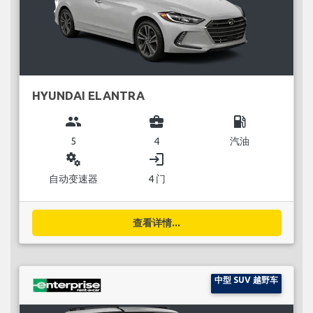
HYUNDAI ELANTRA
group
business_center
local_gas_station
5
4
汽油
miscellaneous_services
login
自动变速器
4 门
查看详情...
中型 SUV 越野车