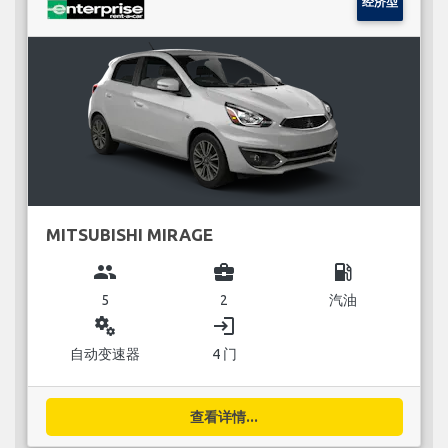
经济型
MITSUBISHI MIRAGE
group
business_center
local_gas_station
5
2
汽油
miscellaneous_services
login
自动变速器
4 门
查看详情...