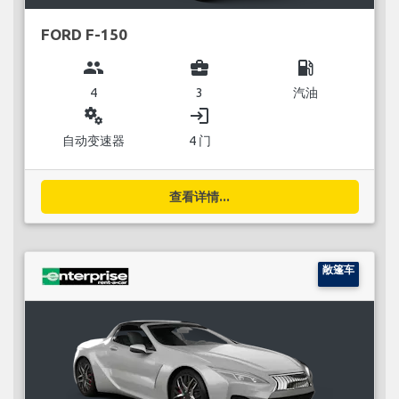
FORD F-150
group
business_center
local_gas_station
4
3
汽油
miscellaneous_services
login
自动变速器
4 门
查看详情...
敞篷车