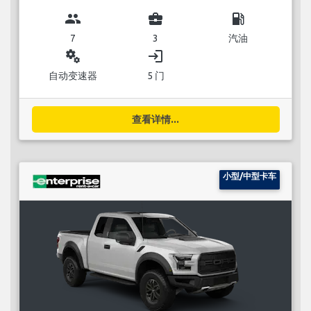
group
business_center
local_gas_station
7
3
汽油
miscellaneous_services
login
自动变速器
5 门
查看详情...
小型/中型卡车