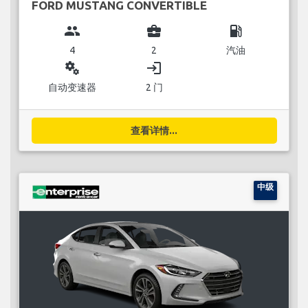
FORD MUSTANG CONVERTIBLE
group
business_center
local_gas_station
4
2
汽油
miscellaneous_services
login
自动变速器
2 门
查看详情...
中级