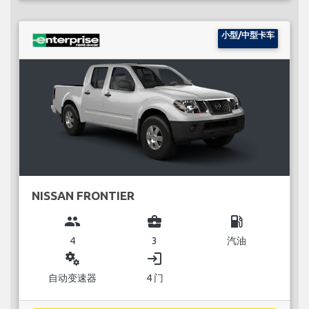
小型/中型卡车
NISSAN FRONTIER
group
business_center
local_gas_station
4
3
汽油
miscellaneous_services
login
自动变速器
4 门