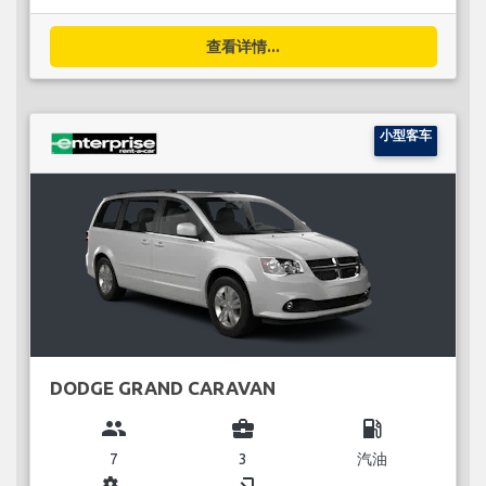
查看详情...
小型客车
DODGE GRAND CARAVAN
group
business_center
local_gas_station
7
3
汽油