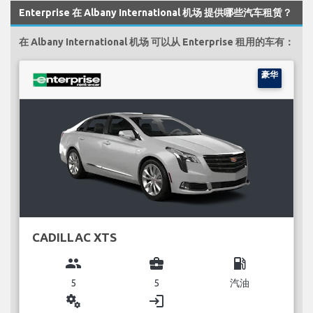
Enterprise 在 Albany International 机场 提供哪些汽车租赁？
在 Albany International 机场 可以从 Enterprise 租用的车有：
豪华
CADILLAC XTS
group
business_center
local_gas_station
5
5
汽油
miscellaneous_services
login