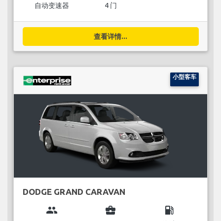
自动变速器
4 门
查看详情...
小型客车
DODGE GRAND CARAVAN
group
business_center
local_gas_station