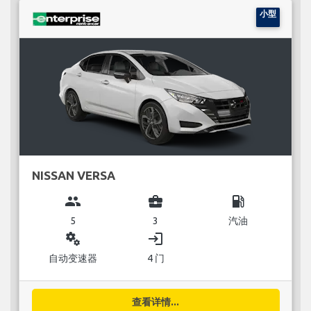
小型
NISSAN VERSA
group
business_center
local_gas_station
5
3
汽油
miscellaneous_services
login
自动变速器
4 门
查看详情...