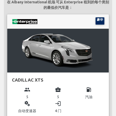
在 Albany International 机场 可从 Enterprise 租到的每个类别
的最低价汽车是：
豪华
CADILLAC XTS
group
business_center
local_gas_station
5
5
汽油
miscellaneous_services
login
自动变速器
4 门