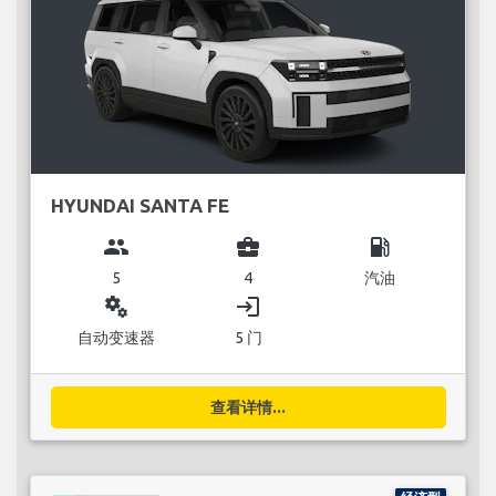
HYUNDAI SANTA FE
group
business_center
local_gas_station
5
4
汽油
miscellaneous_services
login
自动变速器
5 门
查看详情...