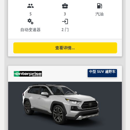
group
business_center
local_gas_station
5
3
汽油
miscellaneous_services
login
自动变速器
2 门
查看详情...
中型 SUV 越野车