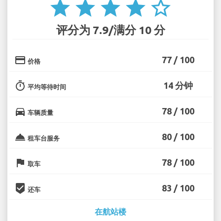
star
star
star
star
star_border
评分为 7.9/满分 10 分
credit_card
77 / 100
价格
timer
14 分钟
平均等待时间
directions_car
78 / 100
车辆质量
room_service
80 / 100
租车台服务
flag
78 / 100
取车
beenhere
83 / 100
还车
在航站楼