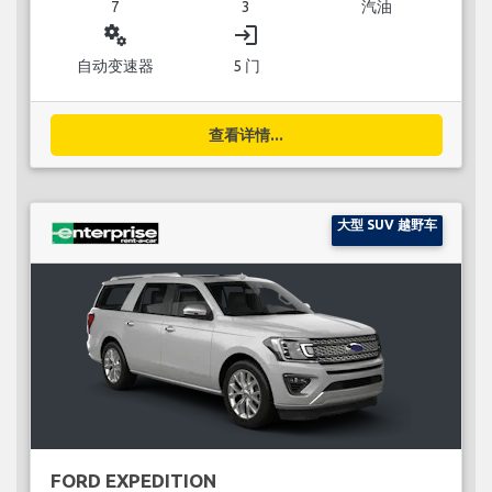
7
3
汽油
miscellaneous_services
login
自动变速器
5 门
查看详情...
大型 SUV 越野车
FORD EXPEDITION