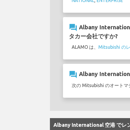
NATIONAL
,
ENTERPRISE
question_answer
Albany Intern
タカー会社ですか?
ALAMO は、
Mitsubish
question_answer
Albany Intern
次の Mitsubishi のオート
Albany International 