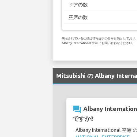
ドアの数
座席の数
表示されている仕様は情報提供のみを目的としており、お客
Albany International 空港 にお問い合わせください。
Mitsubishi の Albany I
question_answer
Albany Intern
ですか?
Albany Internatio