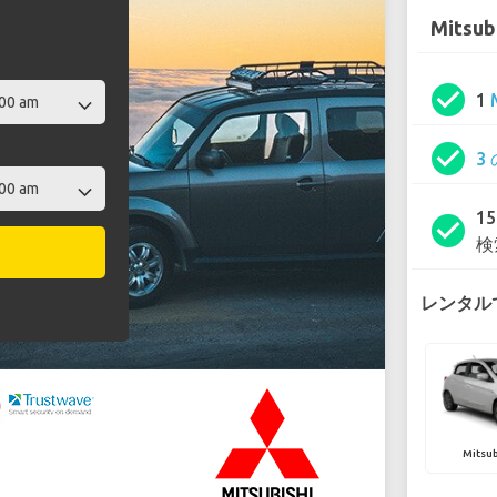
Mitsub
check_circle
1
check_circle
3
1
check_circle
検
レンタルで
Mitsub