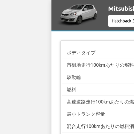
Mitsubi
ボディタイプ
市街地走行100kmあたりの燃
駆動輪
燃料
高速道路走行100kmあたりの
最小トランク容量
混合走行100kmあたりの燃料