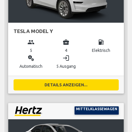
TESLA MODEL Y
group
business_center
local_gas_station
5
4
Elektrisch
miscellaneous_services
login
Automatisch
5 Ausgang
DETAILS ANZEIGEN...
MITTELKLASSEWAGEN