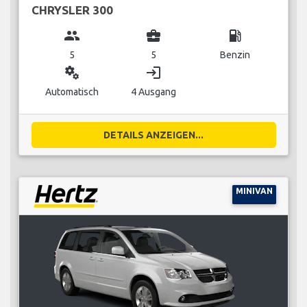
CHRYSLER 300
group
business_center
local_gas_station
5
5
Benzin
miscellaneous_services
login
Automatisch
4 Ausgang
DETAILS ANZEIGEN...
MINIVAN