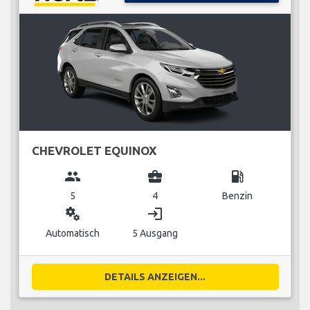
CHEVROLET EQUINOX
group
business_center
local_gas_station
5
4
Benzin
miscellaneous_services
login
Automatisch
5 Ausgang
DETAILS ANZEIGEN...