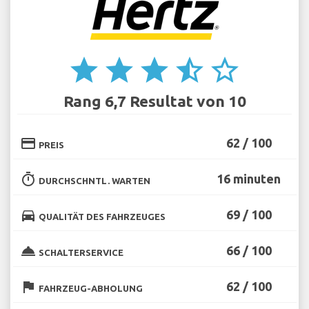
star
star
star
star_half
star_border
Rang 6,7 Resultat von 10
credit_card
62 / 100
PREIS
timer
16 minuten
DURCHSCHNTL. WARTEN
directions_car
69 / 100
QUALITÄT DES FAHRZEUGES
room_service
66 / 100
SCHALTERSERVICE
flag
62 / 100
FAHRZEUG-ABHOLUNG