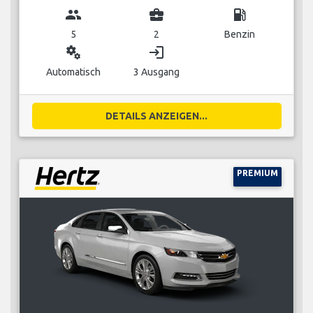
group
business_center
local_gas_station
5
2
Benzin
miscellaneous_services
login
Automatisch
3 Ausgang
DETAILS ANZEIGEN...
PREMIUM