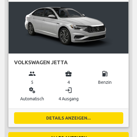
VOLKSWAGEN JETTA
group
business_center
local_gas_station
5
4
Benzin
miscellaneous_services
login
Automatisch
4 Ausgang
DETAILS ANZEIGEN...