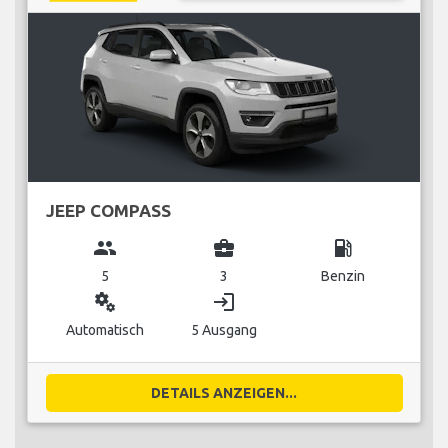
JEEP COMPASS
group
business_center
local_gas_station
5
3
Benzin
miscellaneous_services
login
Automatisch
5 Ausgang
DETAILS ANZEIGEN...