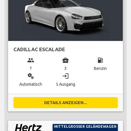
CADILLAC ESCALADE
group
business_center
local_gas_station
7
3
Benzin
miscellaneous_services
login
Automatisch
5 Ausgang
DETAILS ANZEIGEN...
MITTELGROSSER GELÄNDEWAGEN