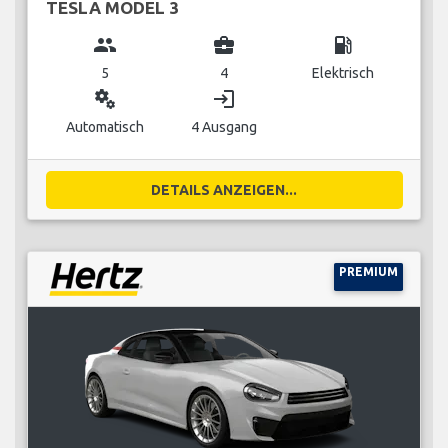
TESLA MODEL 3
group
business_center
local_gas_station
5
4
Elektrisch
miscellaneous_services
login
Automatisch
4 Ausgang
DETAILS ANZEIGEN...
PREMIUM