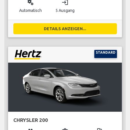
miscellaneous_services
login
Automatisch
5 Ausgang
DETAILS ANZEIGEN...
STANDARD
CHRYSLER 200