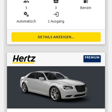
group
business_center
local_gas_station
5
3
Benzin
miscellaneous_services
login
Automatisch
2 Ausgang
DETAILS ANZEIGEN...
PREMIUM