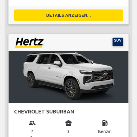
DETAILS ANZEIGEN...
SUV
CHEVROLET SUBURBAN
group
business_center
local_gas_station
7
3
Benzin