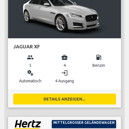
JAGUAR XF
group
business_center
local_gas_station
5
4
Benzin
miscellaneous_services
login
Automatisch
4 Ausgang
DETAILS ANZEIGEN...
MITTELGROSSER GELÄNDEWAGEN