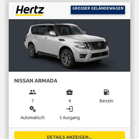
GROSSER GELÄNDEWAGEN
NISSAN ARMADA
group
business_center
local_gas_station
7
4
Benzin
miscellaneous_services
login
Automatisch
5 Ausgang
DETAILS ANZEIGEN...