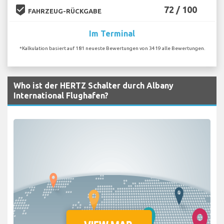
beenhere
72 / 100
FAHRZEUG-RÜCKGABE
Im Terminal
*Kalkulation basiert auf 181 neueste Bewertungen von 3419 alle Bewertungen.
Who ist der HERTZ Schalter durch Albany
International Flughafen?