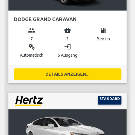
DODGE GRAND CARAVAN
group
business_center
local_gas_station
7
3
Benzin
miscellaneous_services
login
Automatisch
5 Ausgang
DETAILS ANZEIGEN...
STANDARD