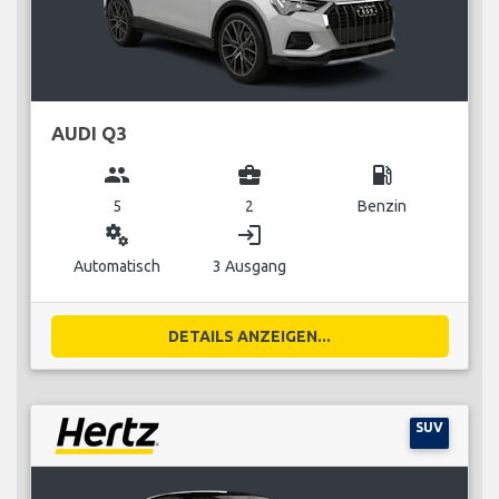
AUDI Q3
group
business_center
local_gas_station
5
2
Benzin
miscellaneous_services
login
Automatisch
3 Ausgang
DETAILS ANZEIGEN...
SUV