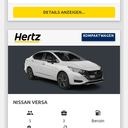
DETAILS ANZEIGEN...
KOMPAKTWAGEN
NISSAN VERSA
group
business_center
local_gas_station
5
3
Benzin