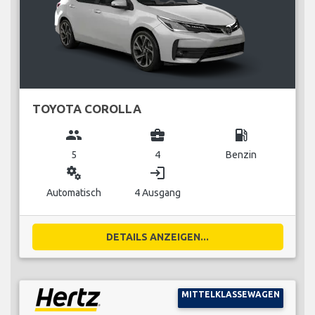
TOYOTA COROLLA
group
business_center
local_gas_station
5
4
Benzin
miscellaneous_services
login
Automatisch
4 Ausgang
DETAILS ANZEIGEN...
MITTELKLASSEWAGEN