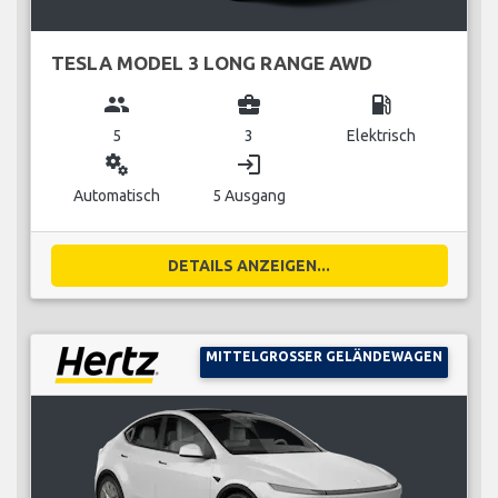
TESLA MODEL 3 LONG RANGE AWD
group
business_center
local_gas_station
5
3
Elektrisch
miscellaneous_services
login
Automatisch
5 Ausgang
DETAILS ANZEIGEN...
MITTELGROSSER GELÄNDEWAGEN