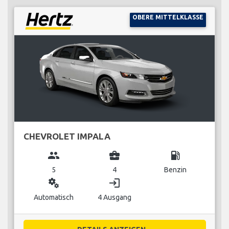
OBERE MITTELKLASSE
CHEVROLET IMPALA
group
business_center
local_gas_station
5
4
Benzin
miscellaneous_services
login
Automatisch
4 Ausgang