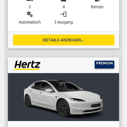
5
4
Benzin
miscellaneous_services
login
Automatisch
5 Ausgang
DETAILS ANZEIGEN...
PREMIUM