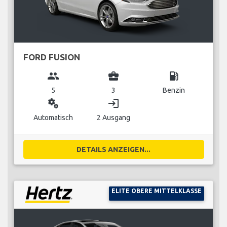
FORD FUSION
group
business_center
local_gas_station
5
3
Benzin
miscellaneous_services
login
Automatisch
2 Ausgang
DETAILS ANZEIGEN...
ELITE OBERE MITTELKLASSE