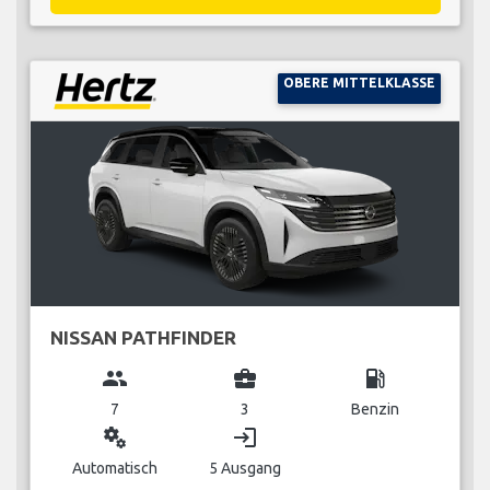
OBERE MITTELKLASSE
NISSAN PATHFINDER
group
business_center
local_gas_station
7
3
Benzin
miscellaneous_services
login
Automatisch
5 Ausgang